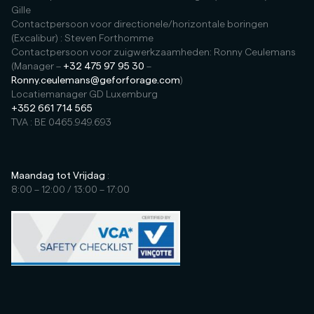
Gille
Contactpersoon voor directionele/horizontale boringen
(Excalibur) : Steven Forthomme
Contactpersoon voor zuigwerkzaamheden: Ronny Ceulemans
(Manager –
+32 475 97 95 30
–
Ronny.ceulemans@geforforage.com
)
Locatiemanager GD Luxemburg
+352 661 714 565
TVA : BE 0465.949.693
Maandag tot Vrijdag
:
8:00 – 12:00 / 13:00 – 17:00