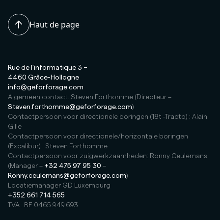
Haut de page
Rue de l’informatique 3 –
4460 Grâce-Hollogne
info@geforforage.com
Algemeen contact: Steven Forthomme (Directeur –
Steven.forthomme@geforforage.com
)
Contactpersoon voor directionele boringen (18t -Tracto) : Alain
Gille
Contactpersoon voor directionele/horizontale boringen
(Excalibur) : Steven Forthomme
Contactpersoon voor zuigwerkzaamheden: Ronny Ceulemans
(Manager –
+32 475 97 95 30
–
Ronny.ceulemans@geforforage.com
)
Locatiemanager GD Luxemburg
+352 661 714 565
TVA : BE 0465.949.693