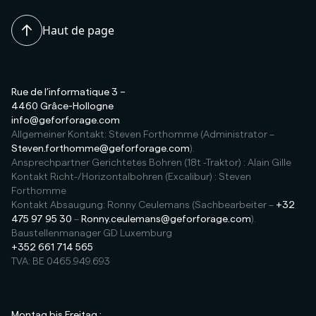
Ihnen eine passende Antwort zu geben.
Haut de page
Rue de l’informatique 3 –
4460 Grâce-Hollogne
info@geforforage.com
Allgemeiner Kontakt: Steven Forthomme (Administrator –
Steven.forthomme@geforforage.com
).
Ansprechpartner Gerichtetes Bohren (18t -Traktor) : Alain Gille
Kontakt Richt-/Horizontalbohren (Excalibur) : Steven
Forthomme
Kontakt Absaugung: Ronny Ceulemans (Sachbearbeiter –
+32
475 97 95 30
–
Ronny.ceulemans@geforforage.com
).
Baustellenmanager GD Luxemburg
+352 661 714 565
TVA: BE 0465.949.693
Montag bis Freitag :