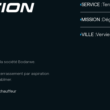
SERVICE :
Ter
ION
MISSION :
Dég
VILLE :
Vervie
la société Bodarwe.
 terrassement par aspiration
abîmer.
chauffeur